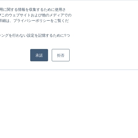
ノウハウ資料一覧
会社概要
資料ダウンロード
ログイン
の利用に関する情報を収集するために使用さ
びこのウェブサイトおよび他のメディアでの
の詳細は、プライバシーポリシーをご覧くだ
キングを行わない設定を記憶するために1つ
承諾
拒否