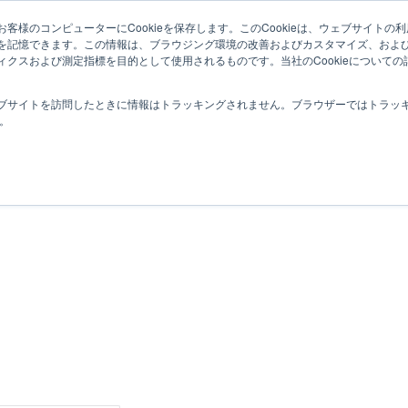
トップ
機能
導入事例
セミナー・イベント
客様のコンピューターにCookieを保存します。このCookieは、ウェブサイト
を記憶できます。この情報は、ブラウジング環境の改善およびカスタマイズ、およ
ィクスおよび測定指標を目的として使用されるものです。当社のCookieについて
ブサイトを訪問したときに情報はトラッキングされません。ブラウザーではトラッ
す。