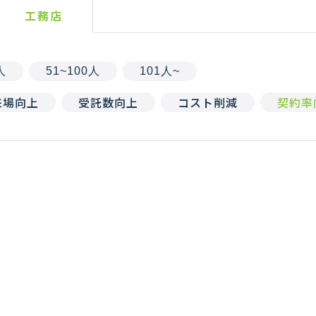
工務店
人
51~100人
101人~
来場向上
受託数向上
コスト削減
契約率