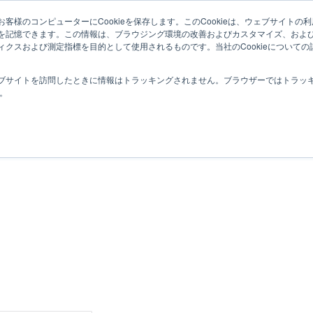
トップ
機能
導入事例
セミナー・イベント
客様のコンピューターにCookieを保存します。このCookieは、ウェブサイト
を記憶できます。この情報は、ブラウジング環境の改善およびカスタマイズ、およ
ィクスおよび測定指標を目的として使用されるものです。当社のCookieについて
ブサイトを訪問したときに情報はトラッキングされません。ブラウザーではトラッ
す。