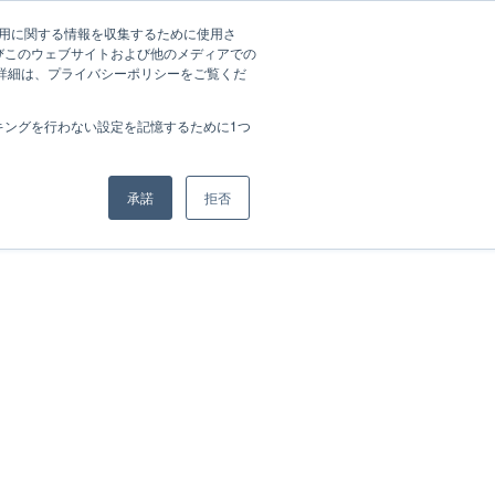
ノウハウ資料一覧
会社概要
資料ダウンロード
ログイン
の利用に関する情報を収集するために使用さ
びこのウェブサイトおよび他のメディアでの
の詳細は、プライバシーポリシーをご覧くだ
キングを行わない設定を記憶するために1つ
承諾
拒否