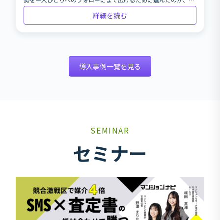
DigimaAIエージェントでした。6月には、AIによ
客様の「家づくりコンシェルジュ」としてのDigima AI エージェ
詳細を読む
るお客様への対応がひと月65件へと広がってい
ントでした。6月には、AIによるお客様への対応がひと月65件へ
ます。
と広がっています。
導入事例一覧を見る
SEMINAR
セミナー