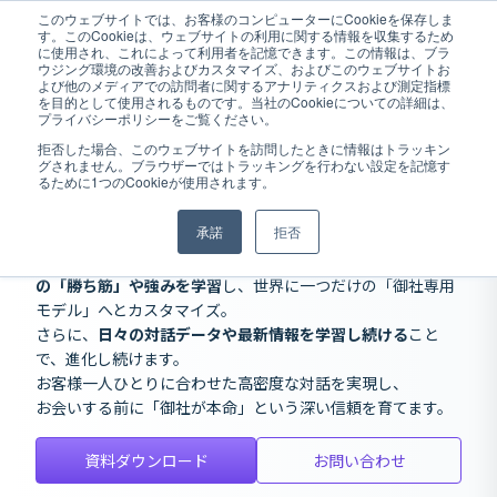
このウェブサイトでは、お客様のコンピューターにCookieを保存しま
す。このCookieは、ウェブサイトの利用に関する情報を収集するため
に使用され、これによって利用者を記憶できます。この情報は、ブラ
ウジング環境の改善およびカスタマイズ、およびこのウェブサイトお
よび他のメディアでの訪問者に関するアナリティクスおよび測定指標
住宅・不動産業界特化型
オンライン
を目的として使用されるものです。当社のCookieについての詳細は、
プライバシーポリシーをご覧ください。
営業AI
拒否した場合、このウェブサイトを訪問したときに情報はトラッキン
グされません。ブラウザーではトラッキングを行わない設定を記憶す
Digimaは資料請求などの初期接点から、
るために1つのCookieが使用されます。
成約に直結する
「質の高い来場」までを自動完結
するオンラ
イン営業AIです。
承諾
拒否
「お客様に選ばれる」ための独自戦略を実装したAIが、御社
の「勝ち筋」や強みを学習
し、世界に一つだけの「御社専用
モデル」へとカスタマイズ。
さらに、
日々の対話データや最新情報を学習し続ける
こと
で、進化し続けます。
お客様一人ひとりに合わせた高密度な対話を実現し、
お会いする前に「御社が本命」という深い信頼を育てます。
資料ダウンロード
お問い合わせ