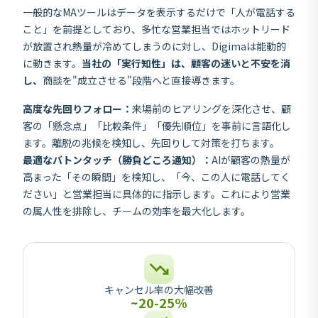
一般的なMAツールはデータを表示するだけで「人が電話する
こと」を前提としており、多忙な営業担当ではホットリード
が放置され熱量が冷めてしまうのに対し、Digimaは能動的
に動きます。
当社の「実行知性」は、顧客の迷いと不安を消
し、
商談を"成立させる"段階へと直接導きます。
高度な先回りフォロー：
来場前のヒアリングを深化させ、顧
客の「懸念点」「比較条件」「優先順位」を事前に言語化し
ます。離脱の兆候を検知し、先回りして対策を打ちます。
最適なバトンタッチ（勝負どころ通知）：
AIが顧客の熱量が
高まった「その瞬間」を検知し、「今、この人に電話してく
ださい」と営業担当に具体的に指示します。これにより営業
の属人性を排除し、チームの効率を最大化します。
キャンセル率の大幅改善
~20-25%