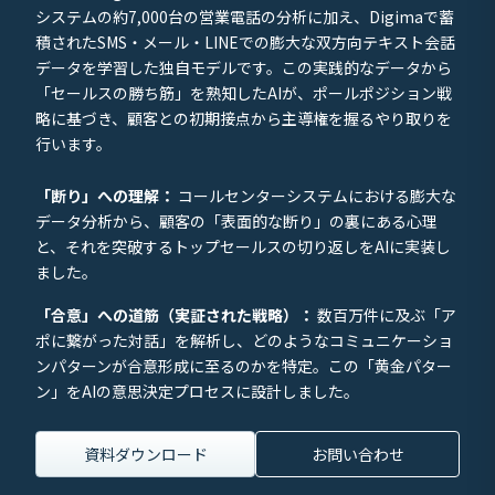
システムの約7,000台の営業電話の分析に加え、Digimaで蓄
積されたSMS・メール・LINEでの膨大な双方向テキスト会話
データを学習した独自モデルです。この実践的なデータから
「セールスの勝ち筋」を熟知したAIが、ポールポジション戦
略に基づき、顧客との初期接点から主導権を握るやり取りを
行います。
「断り」への理解：
コールセンターシステムにおける膨大な
データ分析から、顧客の「表面的な断り」の裏にある心理
と、それを突破するトップセールスの切り返しをAIに実装し
ました。
「合意」への道筋（実証された戦略）：
数百万件に及ぶ「ア
ポに繋がった対話」を解析し、どのようなコミュニケーショ
ンパターンが合意形成に至るのかを特定。この「黄金パター
ン」をAIの意思決定プロセスに設計しました。
資料ダウンロード
お問い合わせ