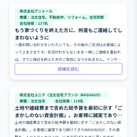
株式会社アントール
業種：注文住宅、不動産仲、リフォーム、住宅診断
会社規模：137名
もう家づくりを終えた方に、何度もご連絡してし
まわないように
一度お問い合わせをいただいても、その後のご状況はお客様によ
ってさまざまです。状況がわからないまま一律にご連絡を重ねれ
ば、すでに検討を終えた方のご負担になりかねません。インサイ
ドセールスの体制を整え、お客様との初期接点を大切にしてきた
詳細を読む
株式会社アントールは、いま家づくりを考えているお客様お一人
おひとりのペースに合わせて、お声がけしたいと考えていまし
た。その思いから、石川・富山エリアの注文住宅事業に Digima
株式会社ユニテ（注文住宅ブランド: MAGHAUS）
AI エージェントを導入。稼働からおよそ1か月で、AI が個別にメ
業種：注文住宅
会社規模：110名
ッセージを届けたお客様は100名、そのうち約3割にあたる29名
土地や諸経費まで含めた総予算を最初に示す「ご
がご自身から返信を寄せ、対話が始まっています（2026年6月18
まかしのない資金計画」。お客様に誠実であり続
日時点）。お客様の状況に寄り添って向き合うための AI 活用で
けてきたMAGHAUSが、その姿勢を一人ひとりへ
土地や諸経費まで含めた総予算を最初に示す「ごまかしのない資
す。
のフォローにまで広げるために選んだのが、お客
金計画」。お客様に誠実であり続けてきたMAGHAUSが、その姿
様の「家づくりコンシェルジュ」としての
勢を一人ひとりへのフォローにまで広げるために選んだのが、お