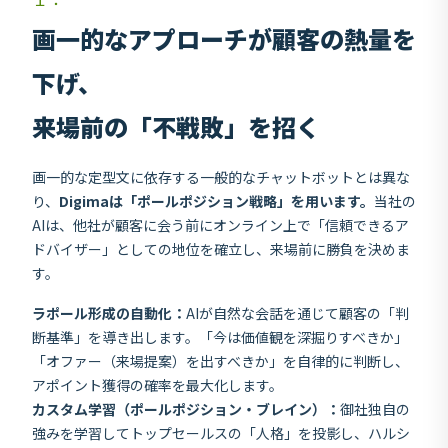
画一的なアプローチが顧客の熱量を
下げ、
来場前の「不戦敗」を招く
画一的な定型文に依存する一般的なチャットボットとは異な
り、
Digimaは「ポールポジション戦略」を用います。
当社の
AIは、他社が顧客に会う前にオンライン上で「信頼できるア
ドバイザー」としての地位を確立し、来場前に勝負を決めま
す。
ラポール形成の自動化：
AIが自然な会話を通じて顧客の「判
断基準」を導き出します。「今は価値観を深掘りすべきか」
「オファー（来場提案）を出すべきか」を自律的に判断し、
アポイント獲得の確率を最大化します。
カスタム学習（ポールポジション・ブレイン）：
御社独自の
強みを学習してトップセールスの「人格」を投影し、ハルシ