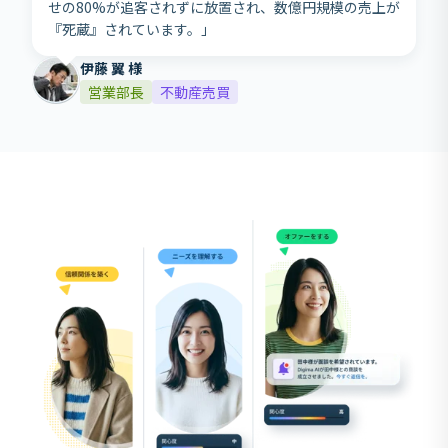
せの80%が追客されずに放置され、数億円規模の売上が
『死蔵』されています。」
伊藤 翼 様
営業部長
不動産売買