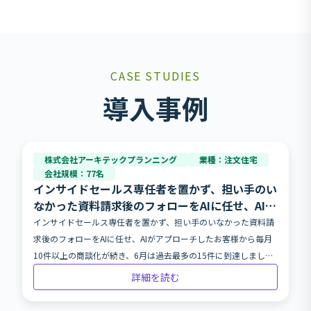
CASE STUDIES
導入事例
株式会社アーキテックプランニング
業種：注文住宅
会社規模：77名
インサイドセールス専任者を置かず、担い手のい
なかった資料請求後のフォローをAIに任せ、AIが
アプローチしたお客様から毎月10件以上の商談
インサイドセールス専任者を置かず、担い手のいなかった資料請
化が続き、6月は過去最多の15件に到達しました
求後のフォローをAIに任せ、AIがアプローチしたお客様から毎月
（2026年6月30日時点）。そのうちAI単独の対話
10件以上の商談化が続き、6月は過去最多の15件に到達しました
のみで商談まで引き上げたケースも毎月着実に生
（2026年6月30日時点）。そのうちAI単独の対話のみで商談まで
詳細を読む
まれています。お客様一人ひとりに向き合うため
引き上げたケースも毎月着実に生まれています。お客様一人ひと
のAI活用です。
りに向き合うためのAI活用です。