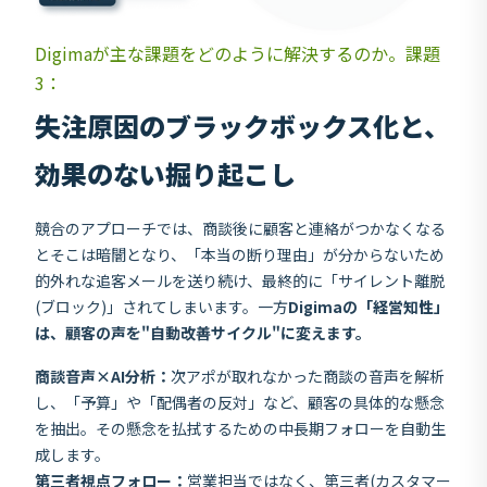
Digimaが主な課題をどのように解決するのか。課題
3：
失注原因のブラックボックス化と、
効果のない掘り起こし
競合のアプローチでは、商談後に顧客と連絡がつかなくなる
とそこは暗闇となり、「本当の断り理由」が分からないため
的外れな追客メールを送り続け、最終的に「サイレント離脱
(ブロック)」されてしまいます。一方
Digimaの「経営知性」
は、顧客の声を"自動改善サイクル"に変えます。
商談音声×AI分析：
次アポが取れなかった商談の音声を解析
し、「予算」や「配偶者の反対」など、顧客の具体的な懸念
を抽出。その懸念を払拭するための中長期フォローを自動生
成します。
第三者視点フォロー：
営業担当ではなく、第三者(カスタマー