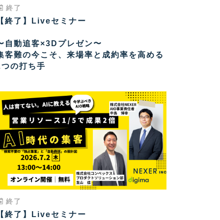
終了
【終了】Liveセミナー
〜自動追客×3Dプレゼン〜
集客難の今こそ、来場率と成約率を高める
2つの打ち手
終了
【終了】Liveセミナー