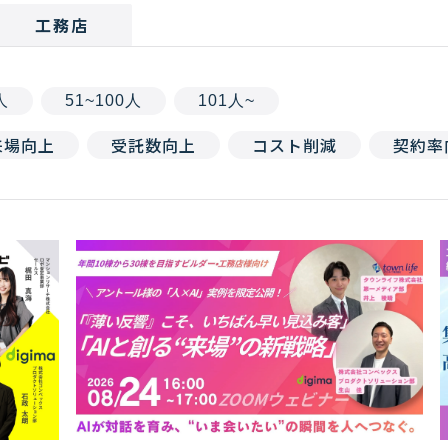
工務店
人
51~100人
101人~
来場向上
受託数向上
コスト削減
契約率