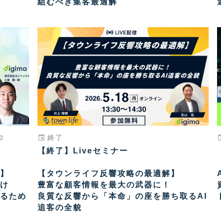
組むべき集客最適解
0
終了
【終了】Liveセミナー
】
【タウンライフ反響攻略の最適解】
け
豊富な顧客情報を最大の武器に！
るため
良質な反響から「本命」の座を勝ち取るAI
追客の全貌