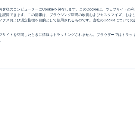
トップ
機能
導入事例
セミナー・イベント
客様のコンピューターにCookieを保存します。このCookieは、ウェブサイト
を記憶できます。この情報は、ブラウジング環境の改善およびカスタマイズ、およ
ィクスおよび測定指標を目的として使用されるものです。当社のCookieについて
ブサイトを訪問したときに情報はトラッキングされません。ブラウザーではトラッ
す。