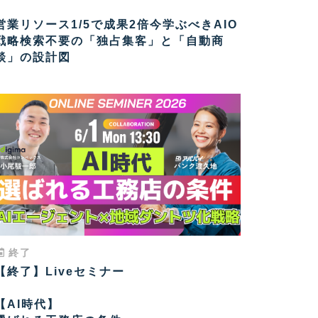
営業リソース1/5で成果2倍今学ぶべきAIO
戦略検索不要の「独占集客」と「自動商
談」の設計図
終了
【終了】Liveセミナー
【AI時代】