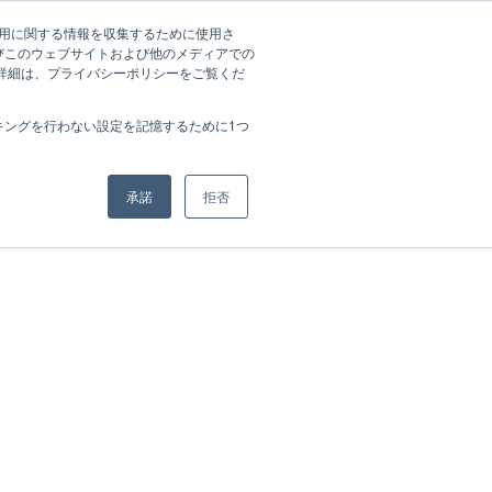
ノウハウ資料一覧
会社概要
資料ダウンロード
ログイン
の利用に関する情報を収集するために使用さ
びこのウェブサイトおよび他のメディアでの
の詳細は、プライバシーポリシーをご覧くだ
キングを行わない設定を記憶するために1つ
承諾
拒否